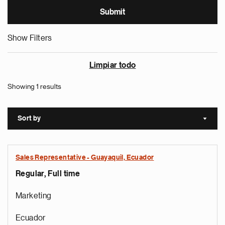
Show Filters
Limpiar todo
Showing 1 results
Sort by
Sort a
Sales Representative - Guayaquil, Ecuador
Regular, Full time
Marketing
Ecuador