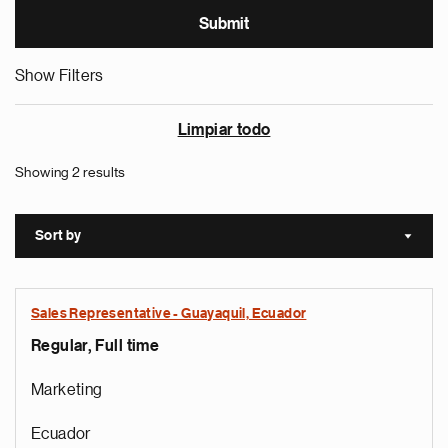
Show Filters
Limpiar todo
Showing 2 results
Sort by
Sort a
Sales Representative - Guayaquil, Ecuador
Regular, Full time
Marketing
Ecuador