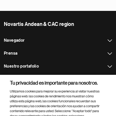
Novartis Andean & CAC region
Navegador
Prensa
Nuestro portafolio
Otras webs
Tu privacidad es importante para nosotros.
Utilizamos cookies para mejorar su experiencia al visitar nuestras
Footer Site Search
páginas web: las cookies de rendimiento nos muestran cómo
utiliza esta página web, las cookies funcionales recuerdan sus
preferencias y las cookies de orientación nos ayudan a compartir
contenido relevante para usted. Seleccione: "Aceptar todo" para
dar su consentimiento a todas las cookies, seleccione