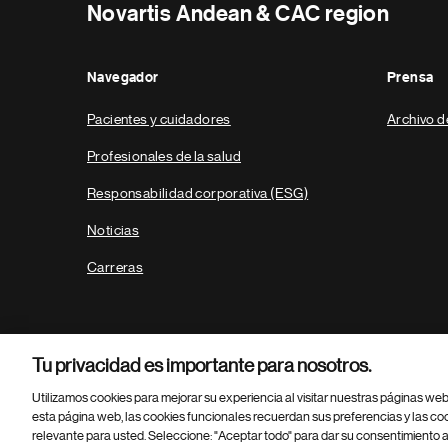
Novartis Andean & CAC region
Navegador
Prensa
Pacientes y cuidadores
Archivo d
Profesionales de la salud
Responsabilidad corporativa (ESG)
Noticias
Carreras
Tu privacidad es importante para nosotros.
Utilizamos cookies para mejorar su experiencia al visitar nuestras páginas we
esta página web, las cookies funcionales recuerdan sus preferencias y las co
relevante para usted. Seleccione: "Aceptar todo" para dar su consentimiento a
Parte
© 2026 Novartis AG