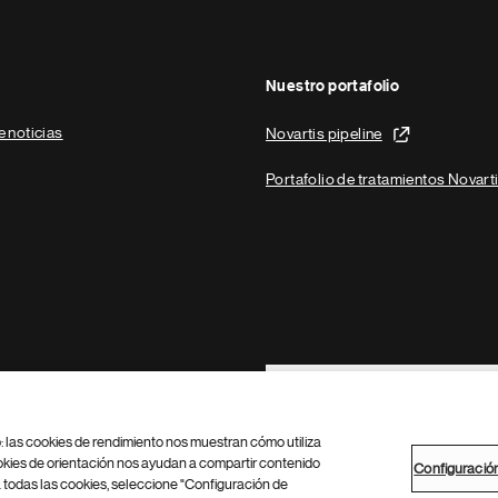
Nuestro portafolio
e noticias
Novartis pipeline
Portafolio de tratamientos Novart
Footer Site Search
b: las cookies de rendimiento nos muestran cómo utiliza
okies de orientación nos ayudan a compartir contenido
Configuració
 todas las cookies, seleccione "Configuración de