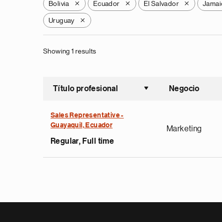
Bolivia
Ecuador
El Salvador
Jamai
X
X
X
Uruguay
X
Showing 1 results
Título profesional
Negocio
Ordenar a
Sales Representative -
Guayaquil, Ecuador
Marketing
Regular, Full time