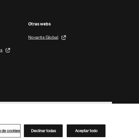
Otras webs
Novartis Global
is
n de cookies
Declinar todas
Aceptar todo
Directorio de Novartis