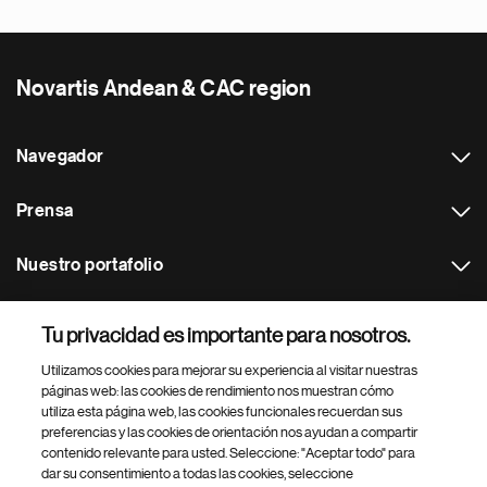
Novartis Andean & CAC region
Navegador
Prensa
Nuestro portafolio
Otras webs
Tu privacidad es importante para nosotros.
Utilizamos cookies para mejorar su experiencia al visitar nuestras
Footer Site Search
páginas web: las cookies de rendimiento nos muestran cómo
utiliza esta página web, las cookies funcionales recuerdan sus
preferencias y las cookies de orientación nos ayudan a compartir
contenido relevante para usted. Seleccione: "Aceptar todo" para
dar su consentimiento a todas las cookies, seleccione