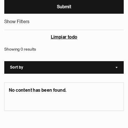
Show Filters
Limpiar todo
Showing 0 results
Sort by
Sort a
No content has been found.