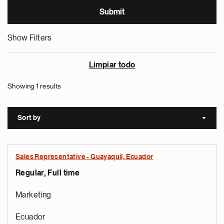
Show Filters
Limpiar todo
Showing 1 results
Sort by
Sort a
Sales Representative - Guayaquil, Ecuador
Regular, Full time
Marketing
Ecuador