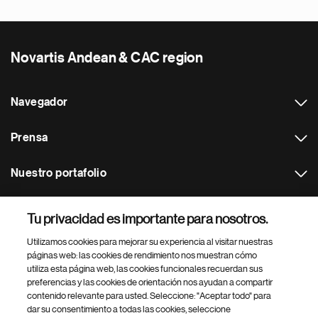
Novartis Andean & CAC region
Navegador
Prensa
Nuestro portafolio
Otras webs
Tu privacidad es importante para nosotros.
Utilizamos cookies para mejorar su experiencia al visitar nuestras
Footer Site Search
páginas web: las cookies de rendimiento nos muestran cómo
utiliza esta página web, las cookies funcionales recuerdan sus
preferencias y las cookies de orientación nos ayudan a compartir
contenido relevante para usted. Seleccione: "Aceptar todo" para
dar su consentimiento a todas las cookies, seleccione