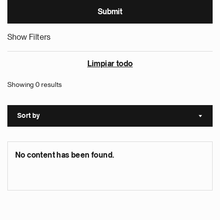
Show Filters
Limpiar todo
Showing 0 results
Sort by
Sort a
No content has been found.