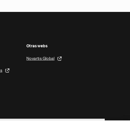
Otras webs
Novartis Global
is