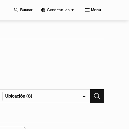
Candean | es
Buscar
Menú
Ubicación (8)