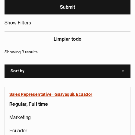
Show Filters
Limpiar todo
Showing 3 results
Sort by
Sort a
Sales Representative - Guayaquil, Ecuador
Regular, Full time
Marketing
Ecuador