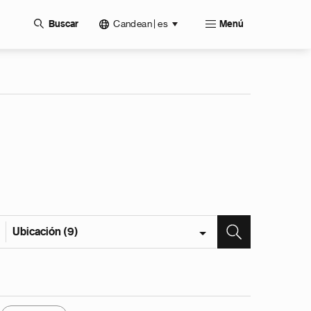
Candean | es
Buscar
Menú
Ubicación (9)