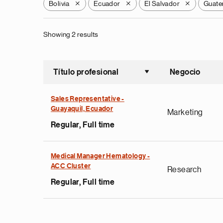
Bolivia
Ecuador
El Salvador
Guate
X
X
X
Showing 2 results
Título profesional
Negocio
Ordenar a
Sales Representative -
Guayaquil, Ecuador
Marketing
Regular, Full time
Medical Manager Hematology -
ACC Cluster
Research
Regular, Full time