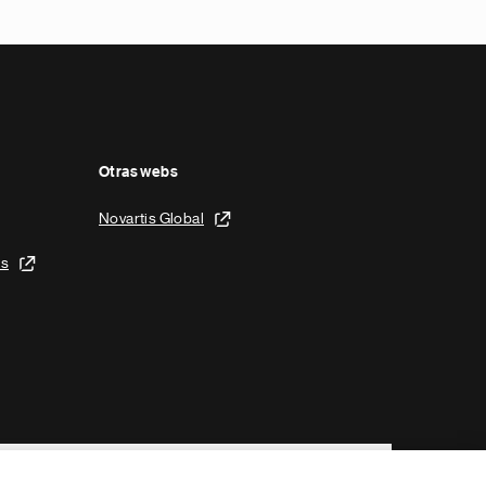
Otras webs
Novartis Global
is