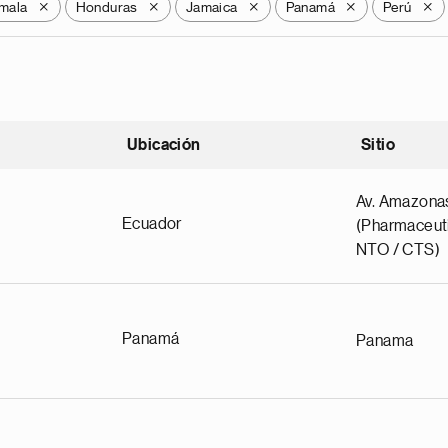
mala
Honduras
Jamaica
Panamá
Perú
X
X
X
X
X
Ubicación
Sitio
scendente
Av. Amazona
Ecuador
(Pharmaceuti
NTO / CTS)
Panamá
Panama