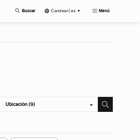
Candean | es
Buscar
Menú
Ubicación (9)