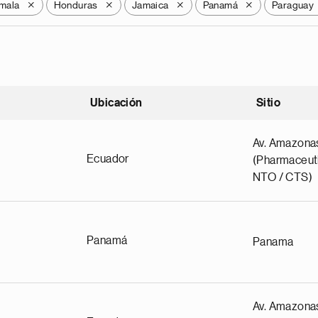
mala
Honduras
Jamaica
Panamá
Paraguay
X
X
X
X
Ubicación
Sitio
scendente
Av. Amazona
Ecuador
(Pharmaceuti
NTO / CTS)
Panamá
Panama
Av. Amazona