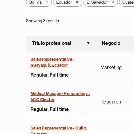
Bolivia
Ecuador
El Salvador
Guate
X
X
X
Showing 3 results
Título profesional
Negocio
Ordenar a
Sales Representative -
Guayaquil, Ecuador
Marketing
Regular, Full time
Medical Manager Hematology -
ACC Cluster
Research
Regular, Full time
Sales Representative - Quito,