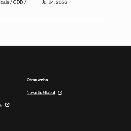
cals / GDD /
Jul 24, 2026
Otras webs
Novartis Global
is