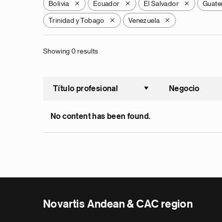
Bolivia
Ecuador
El Salvador
Guate
X
X
X
Trinidad y Tobago
Venezuela
X
X
Showing 0 results
Título profesional
Negocio
Ordenar a
No content has been found.
Novartis Andean & CAC region