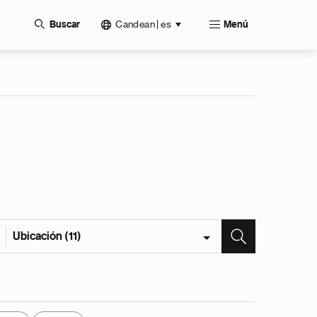
Candean | es
Buscar
Menú
Ubicación (11)