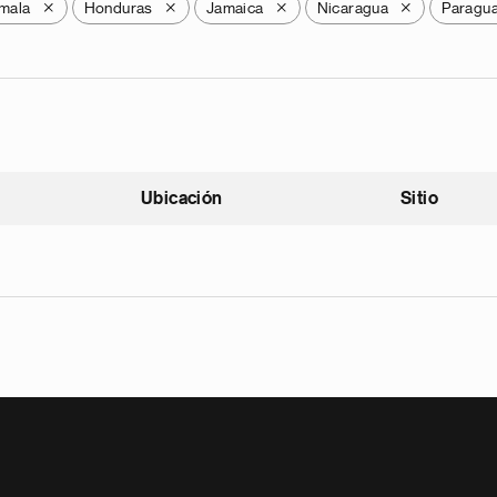
mala
Honduras
Jamaica
Nicaragua
Paragu
X
X
X
X
Ubicación
Sitio
scendente