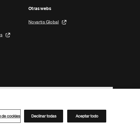
Otras webs
Novartis Global
is
n de cookies
Declinar todas
Aceptar todo
Directorio de Novartis
Este sitio está dirigido al público del clúster ACC