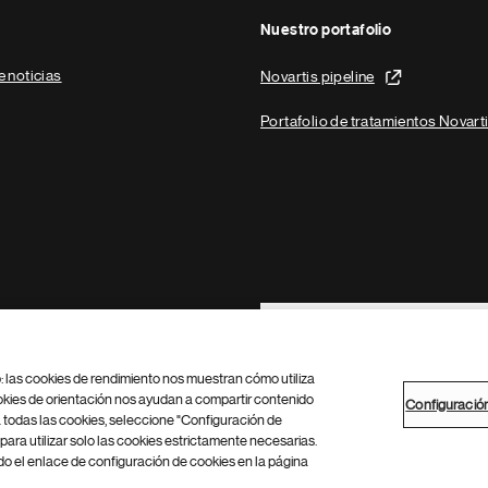
Nuestro portafolio
e noticias
Novartis pipeline
Portafolio de tratamientos Novart
Footer Site Search
b: las cookies de rendimiento nos muestran cómo utiliza
okies de orientación nos ayudan a compartir contenido
Configuració
 todas las cookies, seleccione "Configuración de
para utilizar solo las cookies estrictamente necesarias.
Configuración de cookies
Mapa del sitio
 el enlace de configuración de cookies en la página