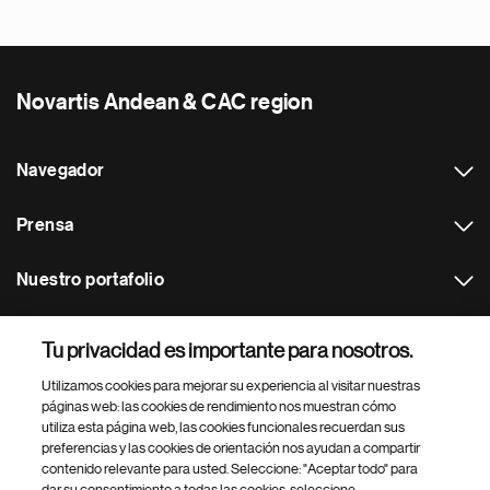
Novartis Andean & CAC region
Navegador
Prensa
Nuestro portafolio
Otras webs
Tu privacidad es importante para nosotros.
Utilizamos cookies para mejorar su experiencia al visitar nuestras
Footer Site Search
páginas web: las cookies de rendimiento nos muestran cómo
utiliza esta página web, las cookies funcionales recuerdan sus
preferencias y las cookies de orientación nos ayudan a compartir
contenido relevante para usted. Seleccione: "Aceptar todo" para
dar su consentimiento a todas las cookies, seleccione