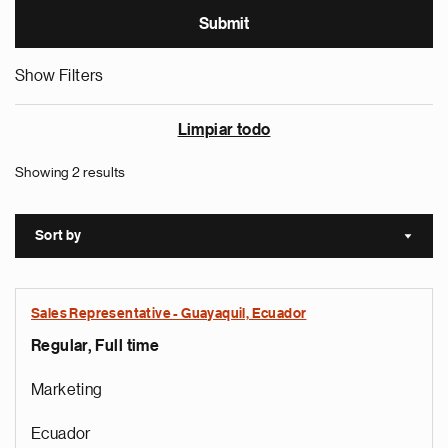
Show Filters
Limpiar todo
Showing 2 results
Sort by
Sort a
Sales Representative - Guayaquil, Ecuador
Regular, Full time
Marketing
Ecuador