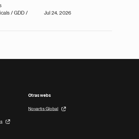
s
cals / GDD /
Jul 24, 2026
Otras webs
Novartis Global
is