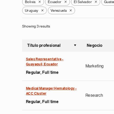
Bolivia
Ecuador
El Salvador
Guate
X
X
X
Uruguay
Venezuela
X
X
Showing 3 results
Título profesional
Negocio
Ordenar a
Sales Representative -
Guayaquil, Ecuador
Marketing
Regular, Full time
Medical Manager Hematology -
ACC Cluster
Research
Regular, Full time