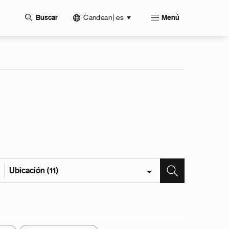
Candean | es
Buscar
Menú
Ubicación (11)