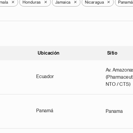
mala
Honduras
Jamaica
Nicaragua
Panamá
X
X
X
X
Ubicación
Sitio
scendente
Av. Amazona
Ecuador
(Pharmaceuti
NTO / CTS)
Panamá
Panama