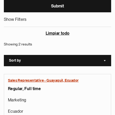
Show Filters
Limpiar todo
Showing 2 results
Sort by
Sort a
Sales Representative - Guayaquil, Ecuador
Regular, Full time
Marketing
Ecuador