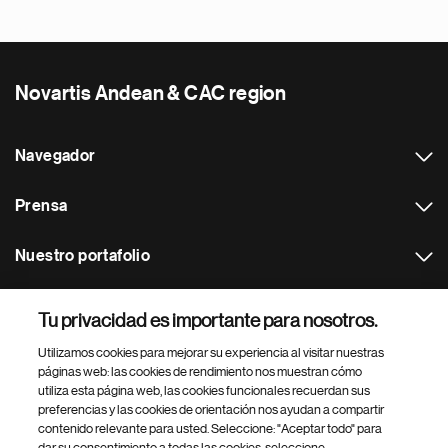
Novartis Andean & CAC region
Navegador
Prensa
Nuestro portafolio
Otras webs
Tu privacidad es importante para nosotros.
Utilizamos cookies para mejorar su experiencia al visitar nuestras
Footer Site Search
páginas web: las cookies de rendimiento nos muestran cómo
utiliza esta página web, las cookies funcionales recuerdan sus
preferencias y las cookies de orientación nos ayudan a compartir
contenido relevante para usted. Seleccione: "Aceptar todo" para
dar su consentimiento a todas las cookies, seleccione