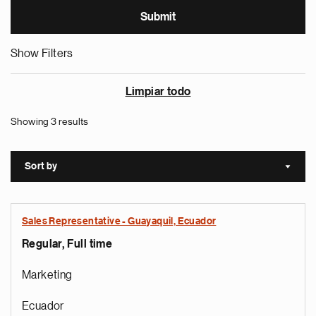
Show Filters
Limpiar todo
Showing 3 results
Sort by
Sort a
Sales Representative - Guayaquil, Ecuador
Regular, Full time
Marketing
Ecuador