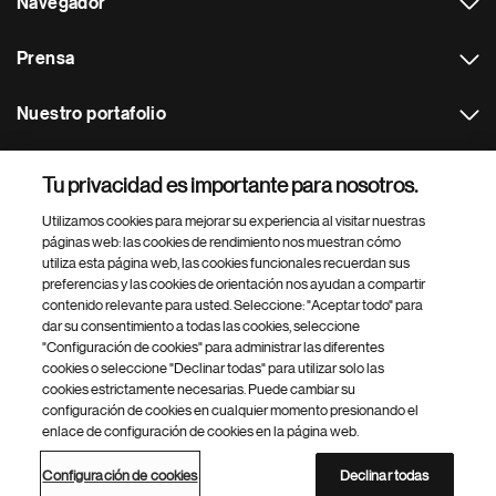
Navegador
Prensa
Nuestro portafolio
Otras webs
Tu privacidad es importante para nosotros.
Utilizamos cookies para mejorar su experiencia al visitar nuestras
Footer Site Search
páginas web: las cookies de rendimiento nos muestran cómo
utiliza esta página web, las cookies funcionales recuerdan sus
preferencias y las cookies de orientación nos ayudan a compartir
contenido relevante para usted. Seleccione: "Aceptar todo" para
dar su consentimiento a todas las cookies, seleccione
"Configuración de cookies" para administrar las diferentes
cookies o seleccione "Declinar todas" para utilizar solo las
cookies estrictamente necesarias. Puede cambiar su
Parte
© 2026 Novartis AG
configuración de cookies en cualquier momento presionando el
inferior
enlace de configuración de cookies en la página web.
Política de privacidad
Términos de uso
Accesibilidad
del
Configuración de cookies
Mapa del sitio
pie
Configuración de cookies
Declinar todas
de