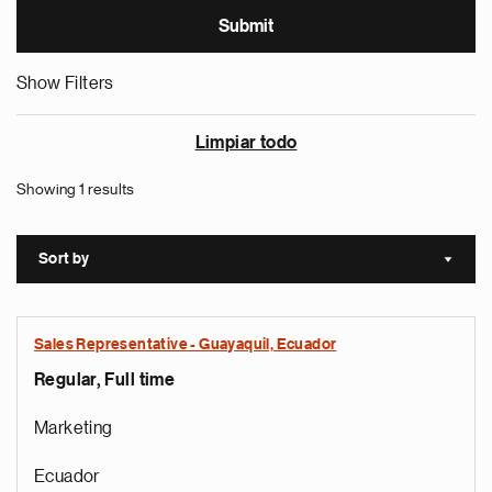
Show Filters
Limpiar todo
Showing 1 results
Sort by
Sort a
Sales Representative - Guayaquil, Ecuador
Regular, Full time
Marketing
Ecuador