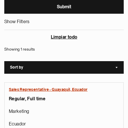
Show Filters
Limpiar todo
Showing 1 results
Sort by
Sort a
Sales Representative - Guayaquil, Ecuador
Regular, Full time
Marketing
Ecuador