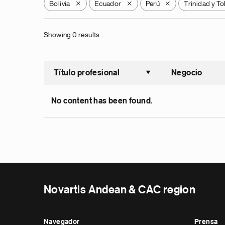
Bolivia
Ecuador
Perú
Trinidad y T
X
X
X
Showing 0 results
Título profesional
Negocio
Ordenar a
No content has been found.
Novartis Andean & CAC region
Navegador
Prensa