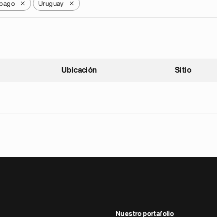
obago
Uruguay
X
X
Ubicación
Sitio
scendente
Nuestro portafolio