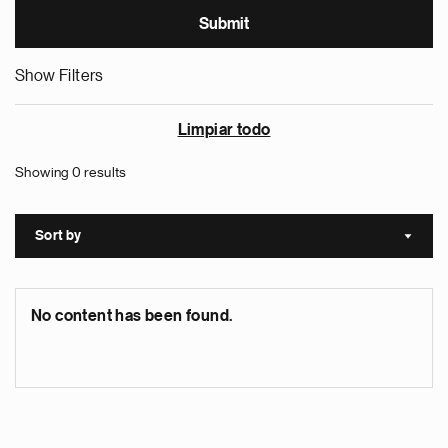
Show Filters
Limpiar todo
Showing 0 results
Sort by
Sort a
No content has been found.