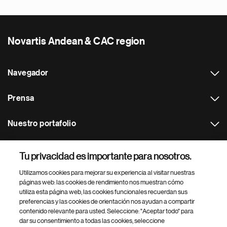
Novartis Andean & CAC region
Navegador
Prensa
Nuestro portafolio
Otras webs
Tu privacidad es importante para nosotros.
Utilizamos cookies para mejorar su experiencia al visitar nuestras
Footer Site Search
páginas web: las cookies de rendimiento nos muestran cómo
utiliza esta página web, las cookies funcionales recuerdan sus
preferencias y las cookies de orientación nos ayudan a compartir
contenido relevante para usted. Seleccione: "Aceptar todo" para
dar su consentimiento a todas las cookies, seleccione