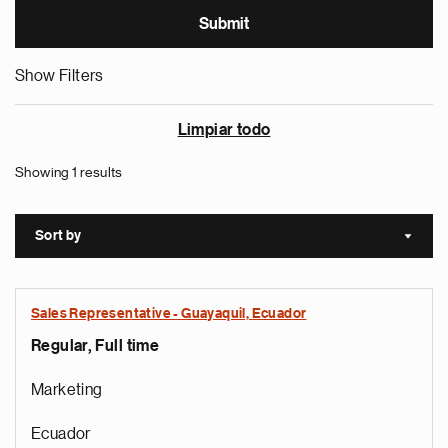
Show Filters
Limpiar todo
Showing 1 results
Sort by
Sort a
Sales Representative - Guayaquil, Ecuador
Regular, Full time
Marketing
Ecuador