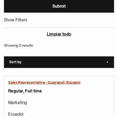
Show Filters
Limpiar todo
Showing 2 results
Sort by
Sort a
Sales Representative - Guayaquil, Ecuador
Regular, Full time
Marketing
Ecuador