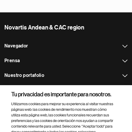
Novartis Andean & CAC region
Navegador
Prensa
Nuestro portafolio
Otras webs
Tu privacidad es importante para nosotros.
Utilizamos cookies para mejorar su experiencia al visitar nuestras
Footer Site Search
páginas web: las cookies de rendimiento nos muestran cómo
utiliza esta página web, las cookies funcionales recuerdan sus
preferencias y las cookies de orientación nos ayudan a compartir
contenido relevante para usted. Seleccione: "Aceptar todo" para
dar su consentimiento a todas las cookies, seleccione