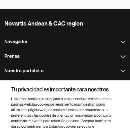
Novartis Andean & CAC region
Navegador
Prensa
Nuestro portafolio
Otras webs
Tu privacidad es importante para nosotros.
Utilizamos cookies para mejorar su experiencia al visitar nuestras
Footer Site Search
páginas web: las cookies de rendimiento nos muestran cómo
utiliza esta página web, las cookies funcionales recuerdan sus
preferencias y las cookies de orientación nos ayudan a compartir
contenido relevante para usted. Seleccione: "Aceptar todo" para
dar su consentimiento a todas las cookies, seleccione