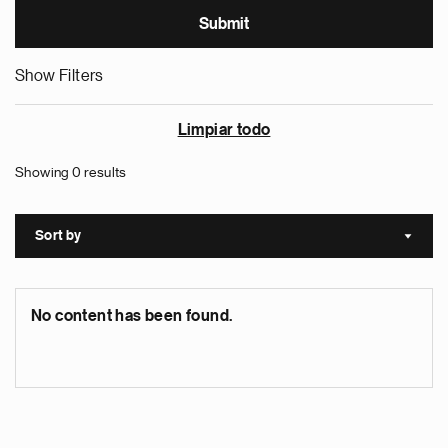
Show Filters
Limpiar todo
Showing 0 results
Sort by
Sort a
No content has been found.