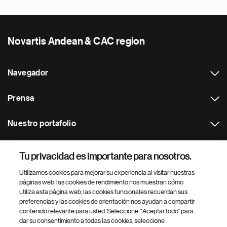
Novartis Andean & CAC region
Navegador
Prensa
Nuestro portafolio
Otras webs
Tu privacidad es importante para nosotros.
Utilizamos cookies para mejorar su experiencia al visitar nuestras
Footer Site Search
páginas web: las cookies de rendimiento nos muestran cómo
utiliza esta página web, las cookies funcionales recuerdan sus
preferencias y las cookies de orientación nos ayudan a compartir
contenido relevante para usted. Seleccione: "Aceptar todo" para
dar su consentimiento a todas las cookies, seleccione