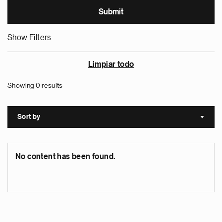
Show Filters
Limpiar todo
Showing 0 results
Sort by
Sort a
No content has been found.