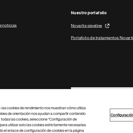
Nuestro portafolio
e noticias
Novartis pipeline
Portafolio de tratamientos Novart
Footer Site Search
b: las cookies de rendimiento nos muestran cómo utiliza
okies de orientación nos ayudan a compartir contenido
Configuració
 todas las cookies, seleccione "Configuración de
para utilizar solo las cookies estrictamente necesarias.
Configuración de cookies
Mapa del sitio
 el enlace de configuración de cookies en la página