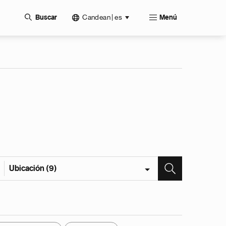
Candean | es
Buscar
Menú
Ubicación (9)