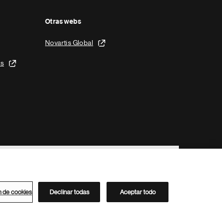
Otras webs
Novartis Global
is
n de cookies
Declinar todas
Aceptar todo
Directorio de Novartis
Este sitio está dirigido al público del clúster ACC