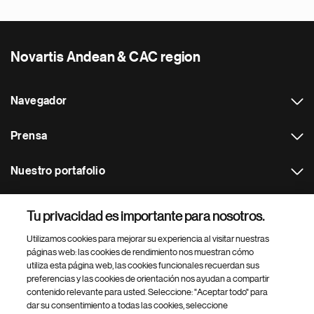
Novartis Andean & CAC region
Navegador
Prensa
Nuestro portafolio
Otras webs
Tu privacidad es importante para nosotros.
Utilizamos cookies para mejorar su experiencia al visitar nuestras
Footer Site Search
páginas web: las cookies de rendimiento nos muestran cómo
utiliza esta página web, las cookies funcionales recuerdan sus
preferencias y las cookies de orientación nos ayudan a compartir
contenido relevante para usted. Seleccione: "Aceptar todo" para
dar su consentimiento a todas las cookies, seleccione