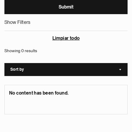
Show Filters
Limpiar todo
Showing 0 results
Sort by
Sort a
No content has been found.