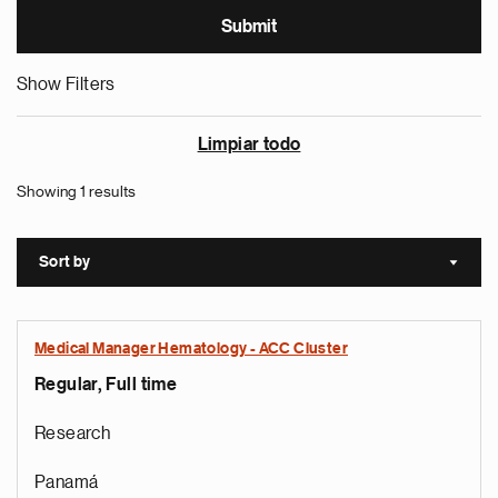
Show Filters
Limpiar todo
Showing 1 results
Sort by
Sort a
Medical Manager Hematology - ACC Cluster
Regular, Full time
Research
Panamá