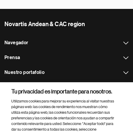
Novartis Andean & CAC region
Navegador
Prensa
Nuestro portafolio
Otras webs
Tu privacidad es importante para nosotros.
Utilizamos cookies para mejorar su experiencia al visitar nuestras
Footer Site Search
páginas web: las cookies de rendimiento nos muestran cómo
utiliza esta página web, las cookies funcionales recuerdan sus
preferencias y las cookies de orientación nos ayudan a compartir
contenido relevante para usted. Seleccione: "Aceptar todo" para
dar su consentimiento a todas las cookies, seleccione