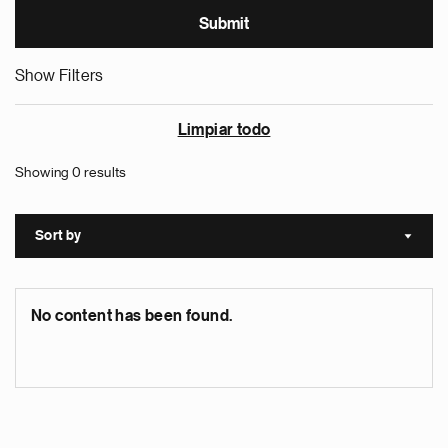
Show Filters
Limpiar todo
Showing 0 results
Sort by
Sort a
No content has been found.