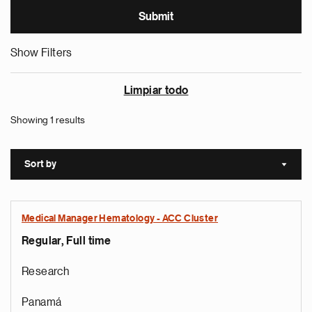
Show Filters
Limpiar todo
Showing 1 results
Sort by
Sort a
Medical Manager Hematology - ACC Cluster
Regular, Full time
Research
Panamá