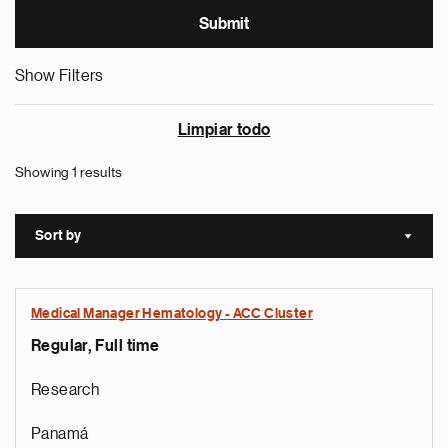
Show Filters
Limpiar todo
Showing 1 results
Sort by
Sort a
Medical Manager Hematology - ACC Cluster
Regular, Full time
Research
Panamá