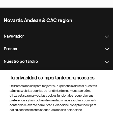
Novartis Andean & CAC region
Navegador
Prensa
Nuestro portafolio
Otras webs
Tu privacidad es importante para nosotros.
Utilizamos cookies para mejorar su experiencia al visitar nuestras
Footer Site Search
páginas web: las cookies de rendimiento nos muestran cómo
utiliza esta página web, las cookies funcionales recuerdan sus
preferencias y las cookies de orientación nos ayudan a compartir
contenido relevante para usted. Seleccione: "Aceptar todo" para
dar su consentimiento a todas las cookies, seleccione