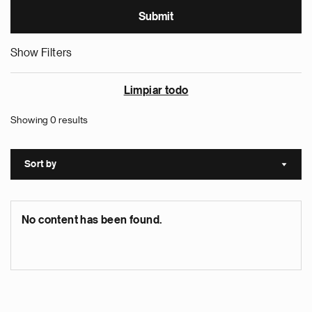
Show Filters
Limpiar todo
Showing 0 results
Sort by
Sort a
No content has been found.