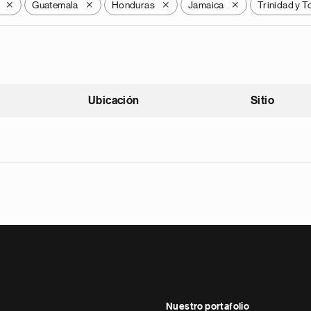
Guatemala
Honduras
Jamaica
Trinidad y 
X
X
X
X
Ubicación
Sitio
scendente
Nuestro portafolio