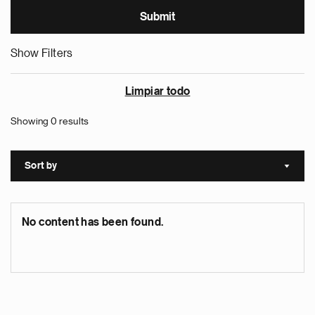
Show Filters
Limpiar todo
Showing 0 results
Sort by
Sort a
No content has been found.