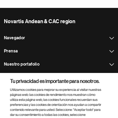
Novartis Andean & CAC region
Navegador
Prensa
Nuestro portafolio
Otras webs
Tu privacidad es importante para nosotros.
Utilizamos cookies para mejorar su experiencia al visitar nuestras
Footer Site Search
páginas web: las cookies de rendimiento nos muestran cómo
utiliza esta página web, las cookies funcionales recuerdan sus
preferencias y las cookies de orientación nos ayudan a compartir
contenido relevante para usted. Seleccione: "Aceptar todo" para
dar su consentimiento a todas las cookies, seleccione