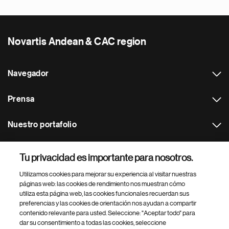
Novartis Andean & CAC region
Navegador
Prensa
Nuestro portafolio
Otras webs
Tu privacidad es importante para nosotros.
Utilizamos cookies para mejorar su experiencia al visitar nuestras
Footer Site Search
páginas web: las cookies de rendimiento nos muestran cómo
utiliza esta página web, las cookies funcionales recuerdan sus
preferencias y las cookies de orientación nos ayudan a compartir
contenido relevante para usted. Seleccione: "Aceptar todo" para
dar su consentimiento a todas las cookies, seleccione