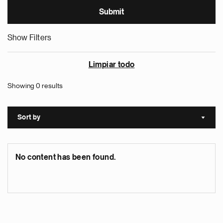
Show Filters
Limpiar todo
Showing 0 results
Sort by
Sort a
No content has been found.