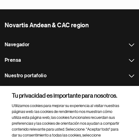
Novartis Andean & CAC region
Navegador
Prensa
Nuestro portafolio
Otras webs
Tu privacidad es importante para nosotros.
Utilizamos cookies para mejorar su experiencia al visitar nuestras
Footer Site Search
páginas web: las cookies de rendimiento nos muestran cómo
utiliza esta página web, las cookies funcionales recuerdan sus
preferencias y las cookies de orientación nos ayudan a compartir
contenido relevante para usted. Seleccione: "Aceptar todo" para
dar su consentimiento a todas las cookies, seleccione