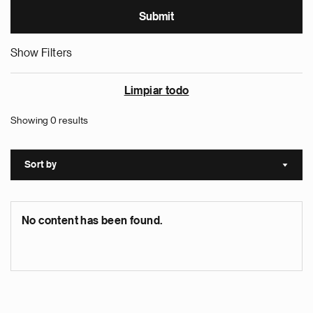
Show Filters
Limpiar todo
Showing 0 results
Sort by
Sort a
No content has been found.