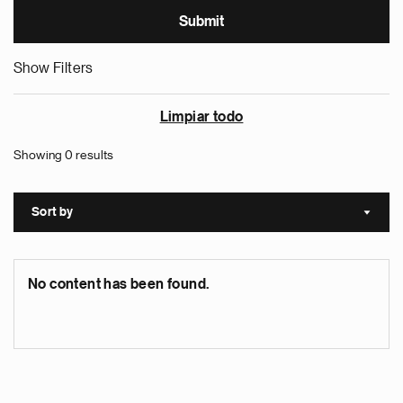
Show Filters
Limpiar todo
Showing 0 results
Sort by
Sort a
No content has been found.