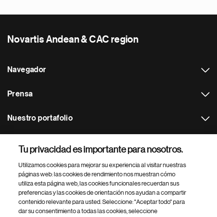
Novartis Andean & CAC region
Navegador
Prensa
Nuestro portafolio
Otras webs
Tu privacidad es importante para nosotros.
Utilizamos cookies para mejorar su experiencia al visitar nuestras
Footer Site Search
páginas web: las cookies de rendimiento nos muestran cómo
utiliza esta página web, las cookies funcionales recuerdan sus
preferencias y las cookies de orientación nos ayudan a compartir
contenido relevante para usted. Seleccione: "Aceptar todo" para
dar su consentimiento a todas las cookies, seleccione