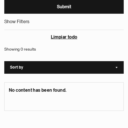
Show Filters
Limpiar todo
Showing 0 results
Sort by
Sort a
No content has been found.