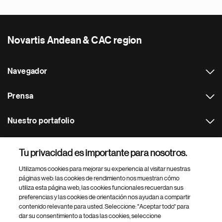
Novartis Andean & CAC region
Navegador
Prensa
Nuestro portafolio
Otras webs
Tu privacidad es importante para nosotros.
Utilizamos cookies para mejorar su experiencia al visitar nuestras
Footer Site Search
páginas web: las cookies de rendimiento nos muestran cómo
utiliza esta página web, las cookies funcionales recuerdan sus
preferencias y las cookies de orientación nos ayudan a compartir
contenido relevante para usted. Seleccione: "Aceptar todo" para
dar su consentimiento a todas las cookies, seleccione