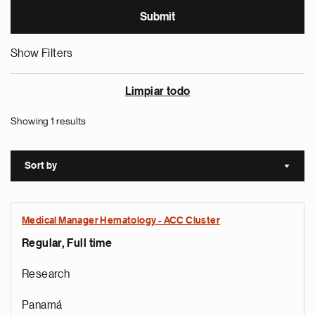
Show Filters
Limpiar todo
Showing 1 results
Sort by
Sort a
Medical Manager Hematology - ACC Cluster
Regular, Full time
Research
Panamá