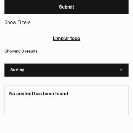
Show Filters
Limpiar todo
Showing 0 results
Sort by
Sort a
No content has been found.