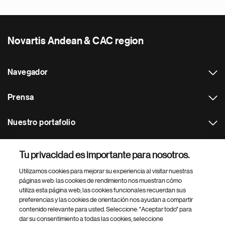
Novartis Andean & CAC region
Navegador
Prensa
Nuestro portafolio
Otras webs
Tu privacidad es importante para nosotros.
Utilizamos cookies para mejorar su experiencia al visitar nuestras
Footer Site Search
páginas web: las cookies de rendimiento nos muestran cómo
utiliza esta página web, las cookies funcionales recuerdan sus
preferencias y las cookies de orientación nos ayudan a compartir
contenido relevante para usted. Seleccione: "Aceptar todo" para
dar su consentimiento a todas las cookies, seleccione