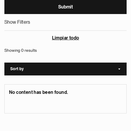
Show Filters
Limpiar todo
Showing 0 results
Sort by
Sort a
No content has been found.