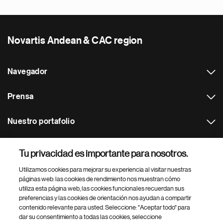
Novartis Andean & CAC region
Navegador
Prensa
Nuestro portafolio
Otras webs
Tu privacidad es importante para nosotros.
Utilizamos cookies para mejorar su experiencia al visitar nuestras
Footer Site Search
páginas web: las cookies de rendimiento nos muestran cómo
utiliza esta página web, las cookies funcionales recuerdan sus
preferencias y las cookies de orientación nos ayudan a compartir
contenido relevante para usted. Seleccione: "Aceptar todo" para
dar su consentimiento a todas las cookies, seleccione