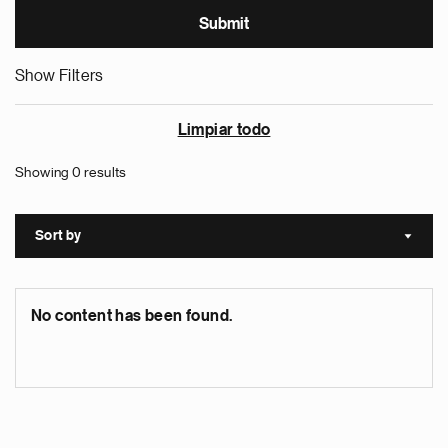
Show Filters
Limpiar todo
Showing 0 results
Sort by
Sort a
No content has been found.