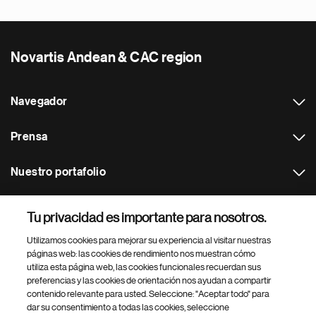
Novartis Andean & CAC region
Navegador
Prensa
Nuestro portafolio
Otras webs
Tu privacidad es importante para nosotros.
Utilizamos cookies para mejorar su experiencia al visitar nuestras
Footer Site Search
páginas web: las cookies de rendimiento nos muestran cómo
utiliza esta página web, las cookies funcionales recuerdan sus
preferencias y las cookies de orientación nos ayudan a compartir
contenido relevante para usted. Seleccione: "Aceptar todo" para
dar su consentimiento a todas las cookies, seleccione