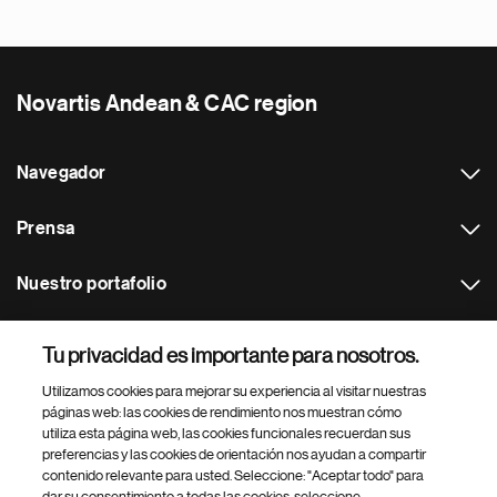
Novartis Andean & CAC region
Navegador
Prensa
Nuestro portafolio
Otras webs
Tu privacidad es importante para nosotros.
Utilizamos cookies para mejorar su experiencia al visitar nuestras
Footer Site Search
páginas web: las cookies de rendimiento nos muestran cómo
utiliza esta página web, las cookies funcionales recuerdan sus
preferencias y las cookies de orientación nos ayudan a compartir
contenido relevante para usted. Seleccione: "Aceptar todo" para
dar su consentimiento a todas las cookies, seleccione