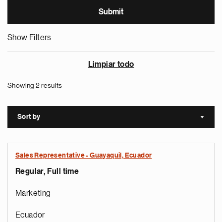
Show Filters
Limpiar todo
Showing 2 results
Sort by
Sort a
Sales Representative - Guayaquil, Ecuador
Regular, Full time
Marketing
Ecuador