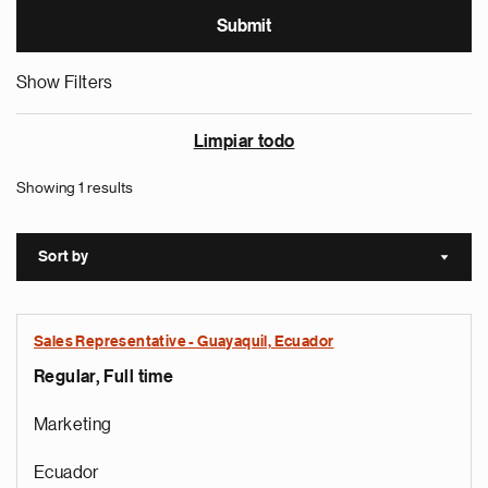
Show Filters
Limpiar todo
Showing 1 results
Sort by
Sort a
Sales Representative - Guayaquil, Ecuador
Regular, Full time
Marketing
Ecuador