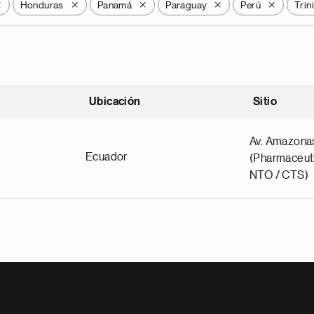
Honduras
Panamá
Paraguay
Perú
Trin
X
X
X
X
X
Ubicación
Sitio
scendente
Av. Amazona
Ecuador
(Pharmaceuti
NTO / CTS)