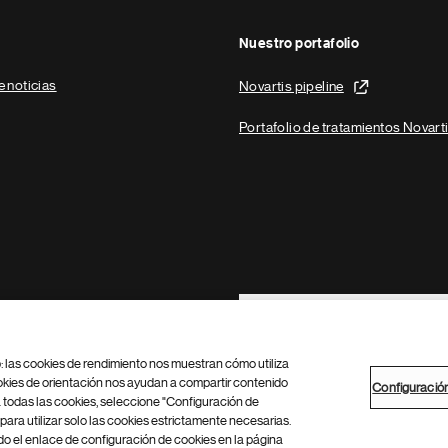
Nuestro portafolio
e noticias
Novartis pipeline
Portafolio de tratamientos Novart
Footer Site Search
b: las cookies de rendimiento nos muestran cómo utiliza
okies de orientación nos ayudan a compartir contenido
Configuració
 todas las cookies, seleccione "Configuración de
para utilizar solo las cookies estrictamente necesarias.
Configuración de cookies
Mapa del sitio
 el enlace de configuración de cookies en la página