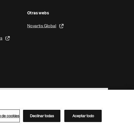
Otras webs
Novartis Global
is
n de cookies
Declinar todas
Aceptar todo
Directorio de Novartis
Este sitio está dirigido al público del clúster ACC