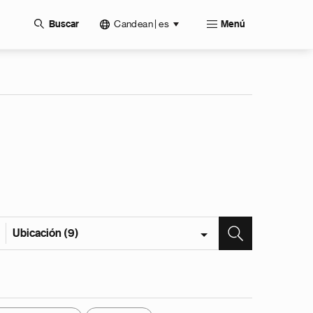
Candean | es
Buscar
Menú
Ubicación (9)