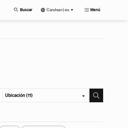
Candean | es
Buscar
Menú
Ubicación (11)