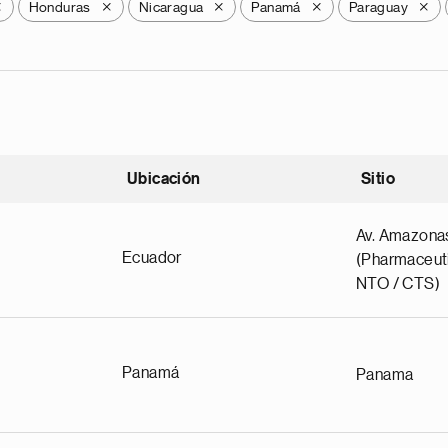
Honduras
Nicaragua
Panamá
Paraguay
X
X
X
X
X
Ubicación
Sitio
scendente
Av. Amazona
Ecuador
(Pharmaceuti
NTO / CTS)
Panamá
Panama