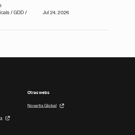
s
cals / GDD /
Jul 24, 2026
Otras webs
Novartis Global
is