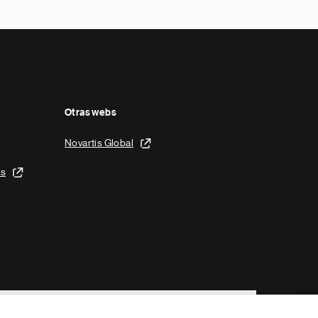
Otras webs
Novartis Global
is