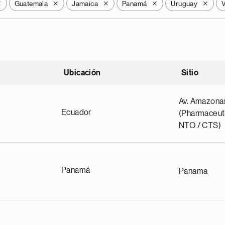
Guatemala
Jamaica
Panamá
Uruguay
X
X
X
X
X
Ubicación
Sitio
scendente
Av. Amazona
Ecuador
(Pharmaceuti
NTO / CTS)
Panamá
Panama