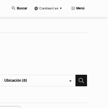
Candean | es
Buscar
Menú
Ubicación (8)