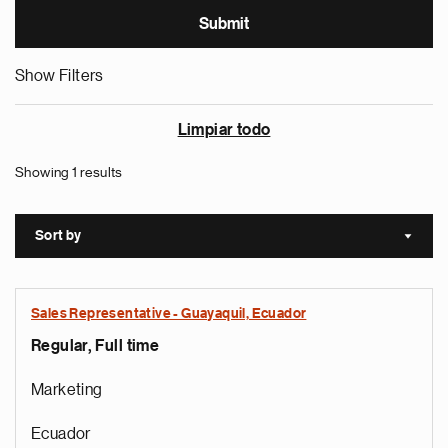
Show Filters
Limpiar todo
Showing 1 results
Sort by
Sort a
Sales Representative - Guayaquil, Ecuador
Regular, Full time
Marketing
Ecuador