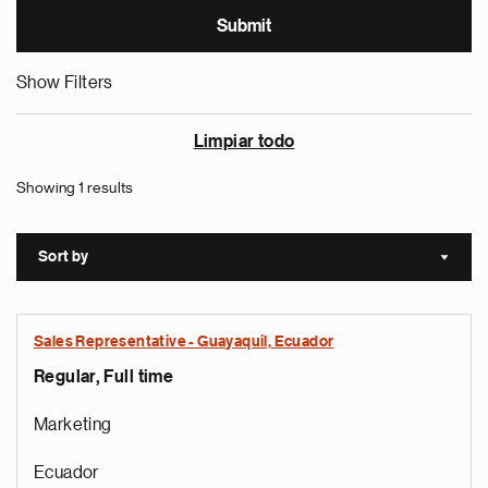
Show Filters
Limpiar todo
Showing 1 results
Sort by
Sort a
Sales Representative - Guayaquil, Ecuador
Regular, Full time
Marketing
Ecuador