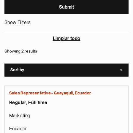
Show Filters
Limpiar todo
Showing 2 results
Sort by
Sort a
Sales Representative - Guayaquil, Ecuador
Regular, Full time
Marketing
Ecuador