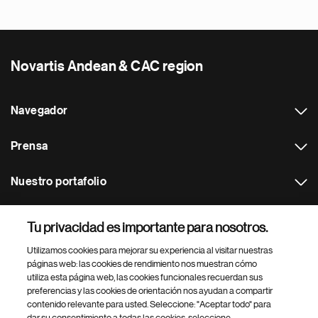
Novartis Andean & CAC region
Navegador
Prensa
Nuestro portafolio
Otras webs
Tu privacidad es importante para nosotros.
Utilizamos cookies para mejorar su experiencia al visitar nuestras
Footer Site Search
páginas web: las cookies de rendimiento nos muestran cómo
utiliza esta página web, las cookies funcionales recuerdan sus
preferencias y las cookies de orientación nos ayudan a compartir
contenido relevante para usted. Seleccione: "Aceptar todo" para
dar su consentimiento a todas las cookies, seleccione