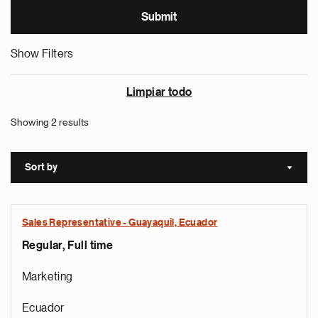
Show Filters
Limpiar todo
Showing 2 results
Sort by
Sort a
Sales Representative - Guayaquil, Ecuador
Regular, Full time
Marketing
Ecuador