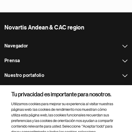
Novartis Andean & CAC region
Navegador
Prensa
Nuestro portafolio
Otras webs
Tu privacidad es importante para nosotros.
Utilizamos cookies para mejorar su experiencia al visitar nuestras
Footer Site Search
páginas web: las cookies de rendimiento nos muestran cómo
utiliza esta página web, las cookies funcionales recuerdan sus
preferencias y las cookies de orientación nos ayudan a compartir
contenido relevante para usted. Seleccione: "Aceptar todo" para
dar su consentimiento a todas las cookies, seleccione