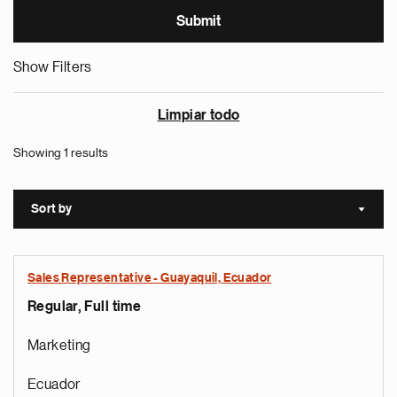
Show Filters
Limpiar todo
Showing 1 results
Sort by
Sort a
Sales Representative - Guayaquil, Ecuador
Regular, Full time
Marketing
Ecuador